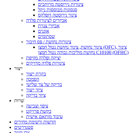
צינורות נירוסטה מרותכים
סגסוגות מבוססות ניקל
צינור נירוסטה דופלקס
אביזרים לצינורות פלדה
אביזרי צנרת
אוגנים
שסתומים
צינורות נחושת / פס חיבור
צינור נחושת, צינור נחושת נטול חמצן (OFC), צינור
נחושת מוליכות גבוהה נטול חמצן C10100 (OFHC)
יציקה ופלדה מזויפת
צינורות פלדה מדויקים
ייצור
בקרת ייצור
הסמכה
בדיקה של צד שלישי
ציוד ייצור
ציוד בדיקה
שֵׁרוּת
ציפוי וצביעה
בקשת פרויקט
עיבוד מותאם אישית
חדשות ורשימת מחירים
סטנדרטים
צרו קשר