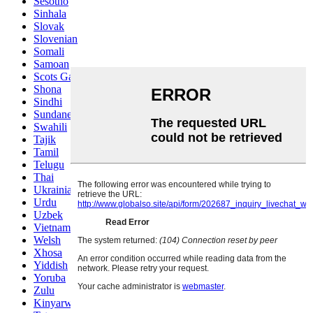
Sesotho
Sinhala
Slovak
Slovenian
Somali
Samoan
Scots Gaelic
Shona
Sindhi
Sundanese
Swahili
Tajik
Tamil
Telugu
Thai
Ukrainian
Urdu
Uzbek
Vietnamese
Welsh
Xhosa
Yiddish
Yoruba
Zulu
Kinyarwanda