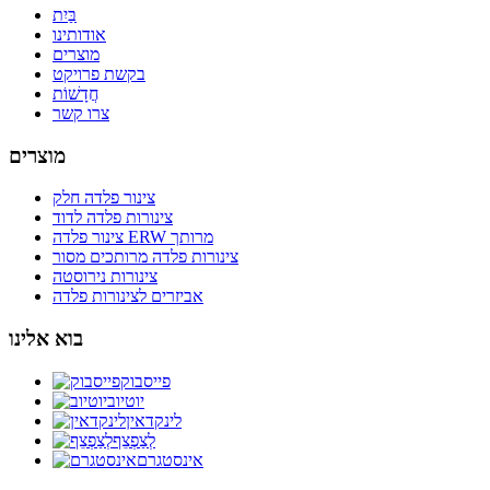
בַּיִת
אודותינו
מוצרים
בקשת פרויקט
חֲדָשׁוֹת
צרו קשר
מוצרים
צינור פלדה חלק
צינורות פלדה לדוד
צינור פלדה ERW מרותך
צינורות פלדה מרותכים מסור
צינורות נירוסטה
אביזרים לצינורות פלדה
בוא אלינו
פייסבוק
יוטיוב
לינקדאין
לְצַפְצֵף
אינסטגרם