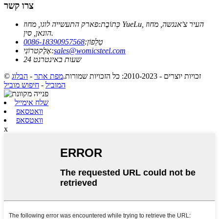
צרו קשר
כְּתוֹבֶת:
פארק התעשייה לוגו, מחוז YueLu, העיר צ'אנגשה, מחוז
הונאן, סין.
טֵלֵפוֹן:
0086-18390957568
sales@womicsteel.com
אֶלֶקטרוֹנִי:
24 שעות באינטרנט
© זכויות יוצרים - 2010-2023: כל הזכויות שמורות.
מפת אתר
-
הבלוג
המוביל
-
חיפוש מוביל
שלח אימייל
וואטסאפ
וואטסאפ
x